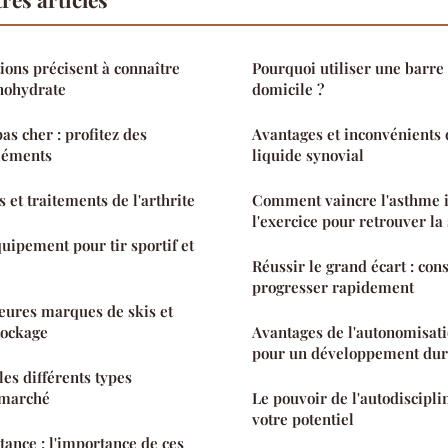
ons précisent à connaître
Pourquoi utiliser une barre 
nohydrate
domicile ?
as cher : profitez des
Avantages et inconvénients d
éléments
liquide synovial
et traitements de l'arthrite
Comment vaincre l'asthme i
l'exercice pour retrouver la
quipement pour tir sportif et
Réussir le grand écart : con
progresser rapidement
eures marques de skis et
tockage
Avantages de l'autonomisat
pour un développement dur
les différents types
 marché
Le pouvoir de l'autodiscipli
votre potentiel
tance : l'importance de ces