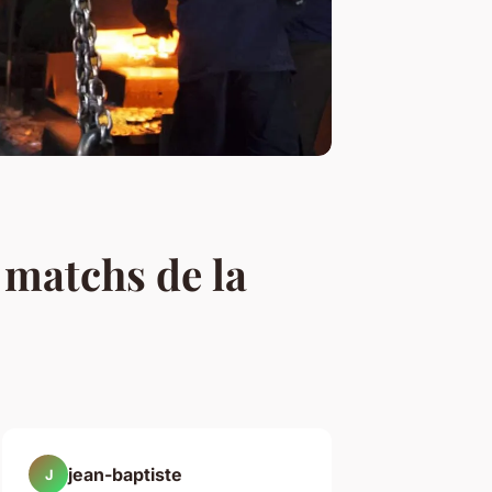
 matchs de la
jean-baptiste
J