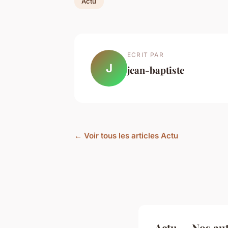
Actu
ECRIT PAR
J
jean-baptiste
← Voir tous les articles Actu
Actu — Nos aut