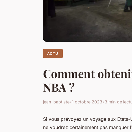
ACTU
Comment obtenir 
NBA ?
jean-baptiste
•
1 octobre 2023
•
3 min de lect
Si vous prévoyez un voyage aux États-U
ne voudrez certainement pas manquer l'