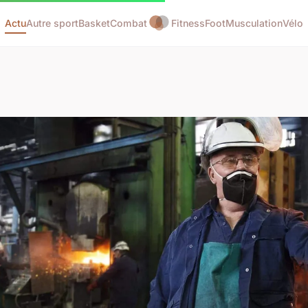
Actu
Autre sport
Basket
Combat
Fitness
Foot
Musculation
Vélo