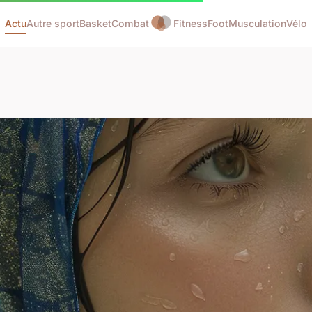
Actu
Autre sport
Basket
Combat
Fitness
Foot
Musculation
Vélo