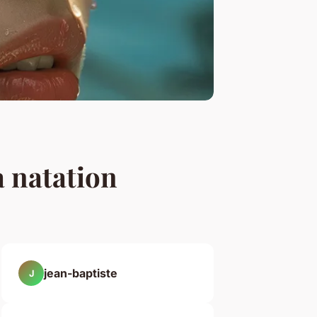
a natation
jean-baptiste
J